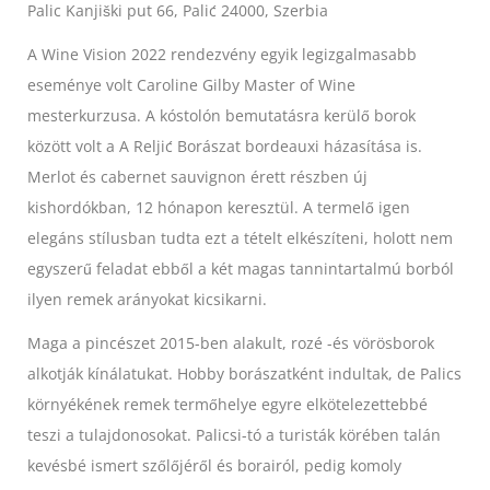
Palic Kanjiški put 66, Palić 24000, Szerbia
A Wine Vision 2022 rendezvény egyik legizgalmasabb
eseménye volt Caroline Gilby Master of Wine
mesterkurzusa. A kóstolón bemutatásra kerülő borok
között volt a A Reljić Borászat bordeauxi házasítása is.
Merlot és cabernet sauvignon érett részben új
kishordókban, 12 hónapon keresztül. A termelő igen
elegáns stílusban tudta ezt a tételt elkészíteni, holott nem
egyszerű feladat ebből a két magas tannintartalmú borból
ilyen remek arányokat kicsikarni.
Maga a pincészet 2015-ben alakult, rozé -és vörösborok
alkotják kínálatukat. Hobby borászatként indultak, de Palics
környékének remek termőhelye egyre elkötelezettebbé
teszi a tulajdonosokat. Palicsi-tó a turisták körében talán
kevésbé ismert szőlőjéről és borairól, pedig komoly