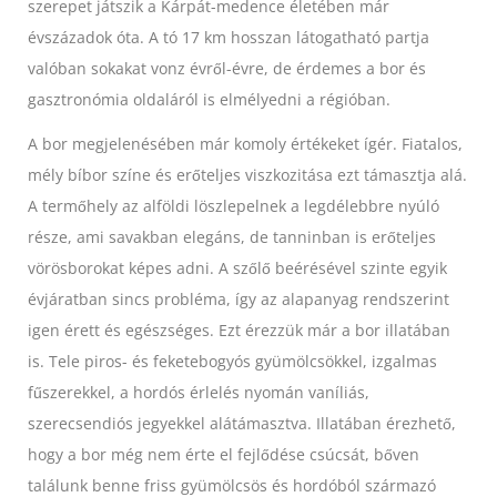
szerepet játszik a Kárpát-medence életében már
évszázadok óta. A tó 17 km hosszan látogatható partja
valóban sokakat vonz évről-évre, de érdemes a bor és
gasztronómia oldaláról is elmélyedni a régióban.
A bor megjelenésében már komoly értékeket ígér. Fiatalos,
mély bíbor színe és erőteljes
viszkozitása ezt támasztja alá.
A termőhely az alföldi löszlepelnek a legdélebbre nyúló
része, ami savakban elegáns, de tanninban is erőteljes
vörösborokat képes adni. A szőlő beérésével szinte egyik
évjáratban sincs probléma, így az alapanyag rendszerint
igen érett és egészséges. Ezt érezzük már a bor illatában
is. Tele piros- és feketebogyós gyümölcsökkel, izgalmas
fűszerekkel, a hordós érlelés nyomán vaníliás,
szerecsendiós jegyekkel alátámasztva. Illatában érezhető,
hogy a bor még nem érte el fejlődése csúcsát, bőven
találunk benne friss gyümölcsös és hordóból származó