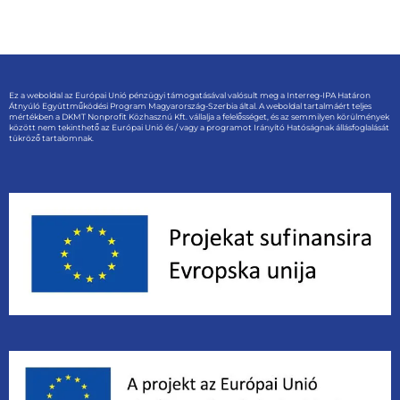
Ez a weboldal az Európai Unió pénzügyi támogatásával valósult meg a Interreg-IPA Határon
Átnyúló Együttműködési Program Magyarország-Szerbia által. A weboldal tartalmáért teljes
mértékben a DKMT Nonprofit Közhasznú Kft. vállalja a felelősséget, és az semmilyen körülmények
között nem tekinthető az Európai Unió és / vagy a programot Irányító Hatóságnak állásfoglalását
tükröző tartalomnak.