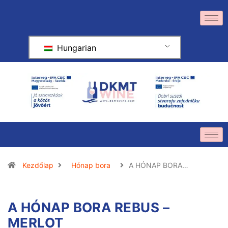
Hungarian
Kezdőlap
Hónap bora
A HÓNAP BORA…
A HÓNAP BORA REBUS –
MERLOT