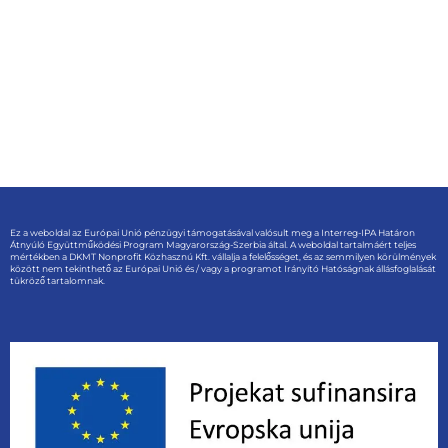
Ez a weboldal az Európai Unió pénzügyi támogatásával valósult meg a Interreg-IPA Határon
Átnyúló Együttműködési Program Magyarország-Szerbia által. A weboldal tartalmáért teljes
mértékben a DKMT Nonprofit Közhasznú Kft. vállalja a felelősséget, és az semmilyen körülmények
között nem tekinthető az Európai Unió és / vagy a programot Irányító Hatóságnak állásfoglalását
tükröző tartalomnak.