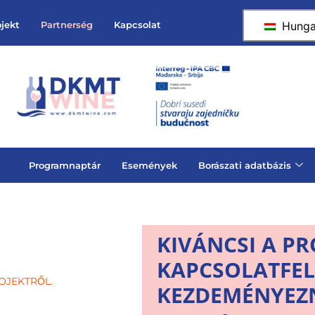
Hunga
ojekt
Partnerség
Kapcsolat
Programnaptár
Események
Borászati adatbázis
KIVÁNCSI A PR
KAPCSOLATFE
OJEKTRŐL.
KEZDEMÉNYEZ