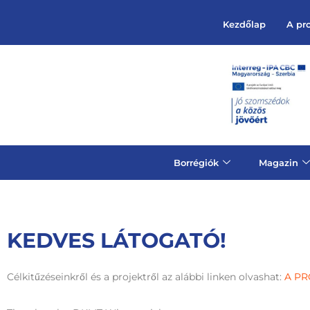
Kezdőlap
A pr
Borrégiók
Magazin
KEDVES LÁTOGATÓ!
Célkitűzéseinkről és a projektről az alábbi linken olvashat:
A PR