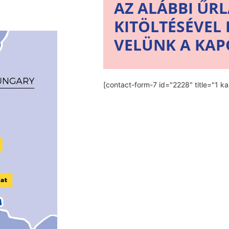
AZ ALÁBBI ŰR
KITÖLTÉSÉVEL 
VELÜNK A KAP
[contact-form-7 id="2228" title="1 ka