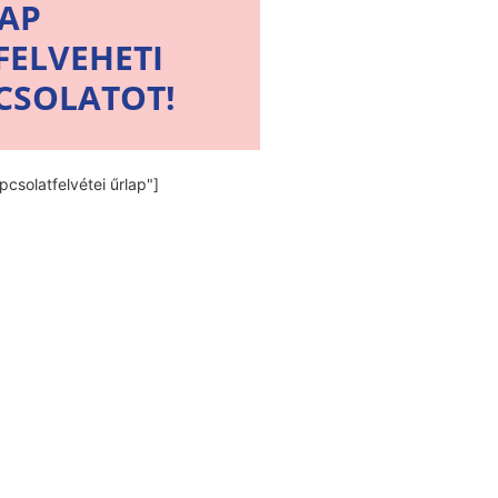
LAP
FELVEHETI
CSOLATOT!
pcsolatfelvétei űrlap"]