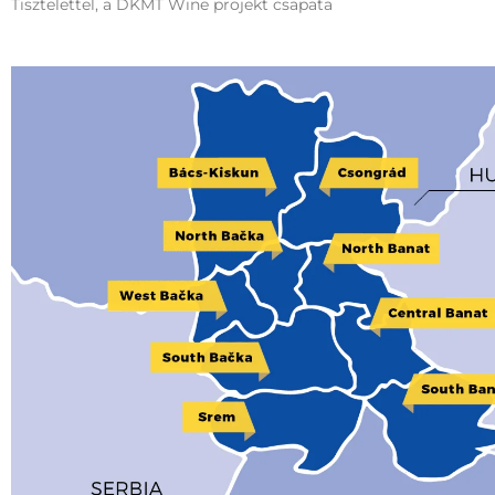
Tisztelettel, a DKMT Wine projekt csapata