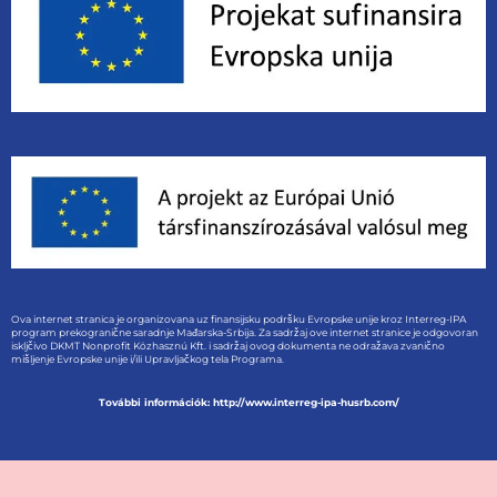
Ova internet stranica je organizovana uz finansijsku podršku Evropske unije kroz Interreg-IPA
program prekogranične saradnje Mađarska-Srbija. Za sadržaj ove internet stranice je odgovoran
iskljčivo DKMT Nonprofit Közhasznú Kft. i sadržaj ovog dokumenta ne odražava zvanično
mišljenje Evropske unije i/ili Upravljačkog tela Programa.
További információk: http://www.interreg-ipa-husrb.com/