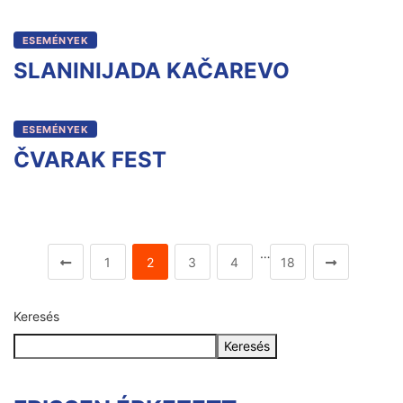
ESEMÉNYEK
SLANINIJADA KAČAREVO
ESEMÉNYEK
ČVARAK FEST
…
1
2
3
4
18
Keresés
Keresés