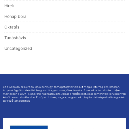
Hírek
Hónap bora
Oktatás
Tudásbázis
Uncategorized
Ez a weboldal az Európai Unió pénzügyi támogatásával valósult meg a Interreg-IPA Határon
Átnyúló Együttműködési Program Magyarország-Szerbia által. A weboldal tartalmáért teljes
mértékben a DKMT Nonprofit Közhasznú Kft. vállalja a felelősséget, és az semmilyen körülmények
között nem tekinthető az Európai Unió és / vagy a programot Irányító Hatóságnak állásfoglalását
tükröző tartalomnak.