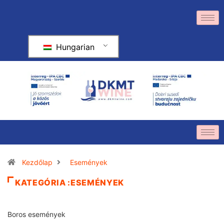
Hungarian
Kezdőlap
Események
KATEGÓRIA :ESEMÉNYEK
Boros események