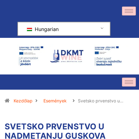
Hungarian
Kezdőlap
Események
Svetsko prvenstvo u…
SVETSKO PRVENSTVO U
NADMETANJU GUSKOVA