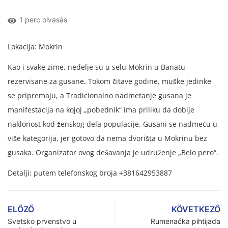
1 perc olvasás
Lokacija: Mokrin
Kao i svake zime, nedelje su u selu Mokrin u Banatu
rezervisane za gusane. Tokom čitave godine, muške jedinke
se pripremaju, a Tradicionalno nadmetanje gusana je
manifestacija na kojoj „pobednik“ ima priliku da dobije
naklonost kod ženskog dela populacije. Gusani se nadmeću u
više kategorija, jer gotovo da nema dvorišta u Mokrinu bez
gusaka. Organizator ovog dešavanja je udruženje „Belo pero“.
Detalji: putem telefonskog broja +381642953887
ELŐZŐ
KÖVETKEZŐ
Svetsko prvenstvo u
Rumenačka pihtijada