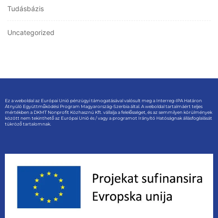
Tudásbázis
Uncategorized
Ez a weboldal az Európai Unió pénzügyi támogatásával valósult meg a Interreg-IPA Határon
Átnyúló Együttműködési Program Magyarország-Szerbia által. A weboldal tartalmáért teljes
mértékben a DKMT Nonprofit Közhasznú Kft. vállalja a felelősséget, és az semmilyen körülmények
között nem tekinthető az Európai Unió és / vagy a programot Irányító Hatóságnak állásfoglalását
tükröző tartalomnak.