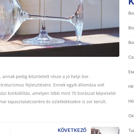
Bo
Bo
Bo
Ca
Es
annak pedig kitüntetett része a jó helyi bor.
troturizmus fejlesztésére. Ennek egyik állomása volt
Hí
zi borkiállítás, amelyen több mint 70 borászat képviselői
Hó
mai tapasztalatcserére és üzletkötésekre is sor került.
Ok
KÖVETKEZŐ
Tu