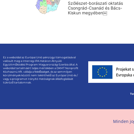
Szőlészet-borászati oktatás
Csongrád-Csanád és Bács-
Kiskun megyében￼
Ez a weboldal az Európai Unió pénzügyi támogatásával
valósult meg a Interreg-IPA Határon Átnyúló
Együttműködési Program Magyarország-Szerbia által. A
weboldal tartalmáért teljes mértékben a DKMT Nonprofit
Közhasznú Kft. vállalja a felelősséget, és az semmilyen
körülmények között nem tekinthető az Európai Unió és /
vagy a programot Irányító Hatóságnak állásfoglalását
tükröző tartalomnak.
To
Minden jo