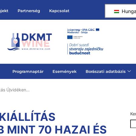
Hunga
ojekt
Partnerség
Kapcsolat
Programnaptár
Események
Borászati adatbázis
ítás Újvidéken…
KIÁLLÍTÁS
Ke
B MINT 70 HAZAI ÉS