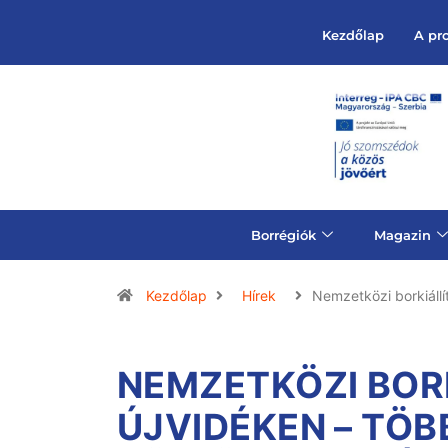
Kezdőlap
A pr
Borrégiók
Magazin
Kezdőlap
Hírek
Nemzetközi borkiáll
NEMZETKÖZI BOR
ÚJVIDÉKEN – TÖB