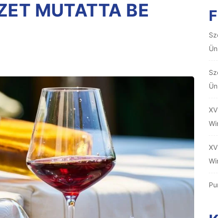
ZET MUTATTA BE
F
Sz
Ün
Sz
Ün
XV
Wi
XV
Wi
Pu