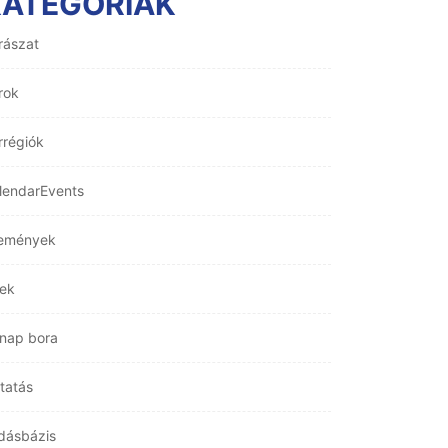
KATEGÓRIÁK
rászat
rok
rrégiók
lendarEvents
emények
rek
nap bora
tatás
dásbázis