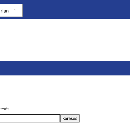
rian
resés
Keresés