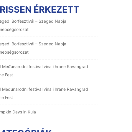
RISSEN ÉRKEZETT
egedi Borfesztivál – Szeged Napja
nepségsorozat
egedi Borfesztivál – Szeged Napja
nepségsorozat
I Međunarodni festival vina i hrane Ravangrad
ne Fest
I Međunarodni festival vina i hrane Ravangrad
ne Fest
mpkin Days in Kula