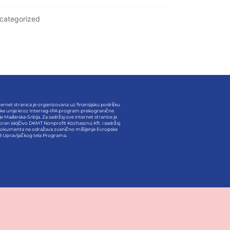
categorized
ernet stranica je organizovana uz finansijsku podršku
ke unije kroz Interreg-IPA program prekogranične
e Mađarska-Srbija. Za sadržaj ove internet stranice je
ran iskljčivo DKMT Nonprofit Közhasznú Kft. i sadržaj
okumenta ne odražava zvanično mišljenje Evropske
/ili Upravljačkog tela Programa.