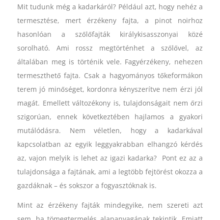
Mit tudunk még a kadarkáról? Például azt, hogy nehéz a
termesztése, mert érzékeny fajta, a pinot noirhoz
hasonlóan a szőlőfajták királykisasszonyai közé
sorolható. Ami rossz megtörténhet a szőlővel, az
általában meg is történik vele. Fagyérzékeny, nehezen
termeszthető fajta. Csak a hagyományos tőkeformákon
terem jó minőséget, kordonra kényszerítve nem érzi jól
magát. Emellett változékony is, tulajdonságait nem őrzi
szigorúan, ennek következtében hajlamos a gyakori
mutálódásra. Nem véletlen, hogy a kadarkával
kapcsolatban az egyik leggyakrabban elhangzó kérdés
az, vajon melyik is lehet az igazi kadarka? Pont ez az a
tulajdonsága a fajtának, ami a legtöbb fejtörést okozza a
gazdáknak – és sokszor a fogyasztóknak is.
Mint az érzékeny fajták mindegyike, nem szereti azt
sem, ha tömegtermelés alapanyagának tekintik. Emiatt