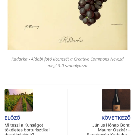
Kadarka - Alábbi fotó licenszét a Creative Commons Nevezd
meg! 3.0 szabályozza
ELŐZŐ
KÖVETKEZŐ
Mi teszi a Kunságot
Június Hónap Bora:
tökéletes borturisztikai
Maurer Oszkár –
desztinációvá?
Szerémség Kadarka…