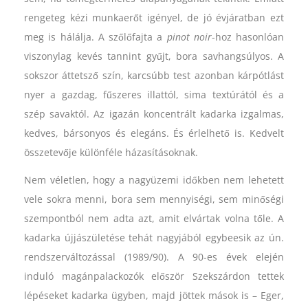
rengeteg kézi munkaerőt igényel, de jó évjáratban ezt
meg is hálálja. A szőlőfajta a
pinot noir
-hoz hasonlóan
viszonylag kevés tannint gyűjt, bora savhangsúlyos. A
sokszor áttetsző szín, karcsúbb test azonban kárpótlást
nyer a gazdag, fűszeres illattól, sima textúrától és a
szép savaktól. Az igazán koncentrált kadarka izgalmas,
kedves, bársonyos és elegáns. És érlelhető is. Kedvelt
összetevője különféle házasításoknak.
Nem véletlen, hogy a nagyüzemi időkben nem lehetett
vele sokra menni, bora sem mennyiségi, sem minőségi
szempontból nem adta azt, amit elvártak volna tőle. A
kadarka újjászületése tehát nagyjából egybeesik az ún.
rendszerváltozással (1989/90). A 90-es évek elején
induló magánpalackozók először Szekszárdon tettek
lépéseket kadarka ügyben, majd jöttek mások is – Eger,