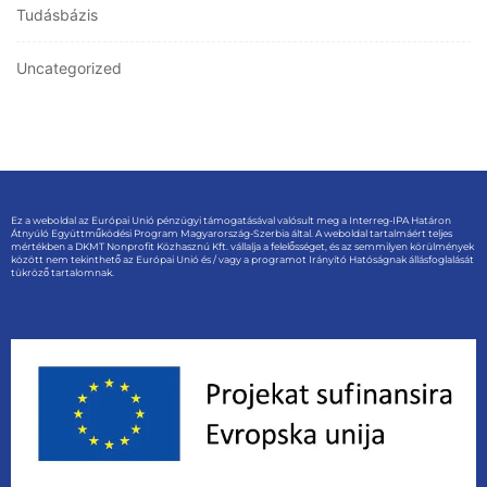
Tudásbázis
Uncategorized
Ez a weboldal az Európai Unió pénzügyi támogatásával valósult meg a Interreg-IPA Határon
Átnyúló Együttműködési Program Magyarország-Szerbia által. A weboldal tartalmáért teljes
mértékben a DKMT Nonprofit Közhasznú Kft. vállalja a felelősséget, és az semmilyen körülmények
között nem tekinthető az Európai Unió és / vagy a programot Irányító Hatóságnak állásfoglalását
tükröző tartalomnak.