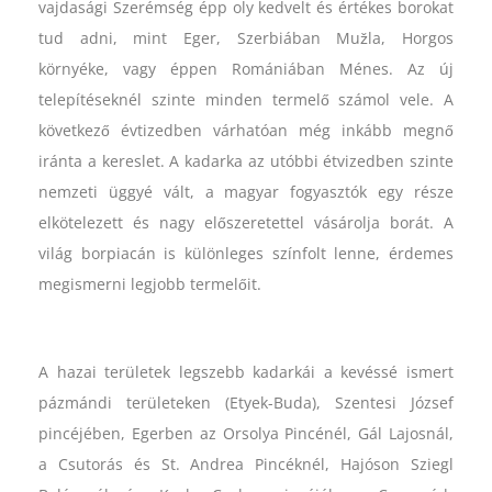
vajdasági Szerémség épp oly kedvelt és értékes borokat
tud adni, mint Eger, Szerbiában Mužla, Horgos
környéke, vagy éppen Romániában Ménes. Az új
telepítéseknél szinte minden termelő számol vele. A
következő évtizedben várhatóan még inkább megnő
iránta a kereslet. A kadarka az utóbbi étvizedben szinte
nemzeti üggyé vált, a magyar fogyasztók egy része
elkötelezett és nagy előszeretettel vásárolja borát. A
világ borpiacán is különleges színfolt lenne, érdemes
megismerni legjobb termelőit.
A hazai területek legszebb kadarkái a kevéssé ismert
pázmándi területeken (Etyek-Buda), Szentesi József
pincéjében, Egerben az Orsolya Pincénél, Gál Lajosnál,
a Csutorás és St. Andrea Pincéknél, Hajóson Sziegl