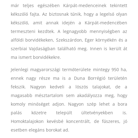
már teljes egészében Kárpát-medenceinek tekintett
kékszőlő fajta. Az biztosnak tűnik, hogy a legelső olyan
kékszőlő, amit annak idején a Kárpát-medencében
termeszteni kezdtek. A legnagyobb mennyiségben az
alföldi borvidékeken, Szekszárdon, Eger környékén és a
szerbiai Vajdaságban található meg. Innen is került át
ma ismert
borvidékekre.
Jelenlegi magyarországi termőterülete mintegy 950 ha,
ennek nagy része ma is a Duna Borrégió területén
fekszik. Nagyon kedveli a löszös talajokat, de a
magasabb mésztartalom sem akadályozza meg, hogy
komoly minőséget adjon. Nagyon szép lehet a bora
palás kőzetre települt ültetvényekben is.
Homoktalajokon kevésbé koncentrált, de fűszeres, jó
esetben elegáns borokat ad.