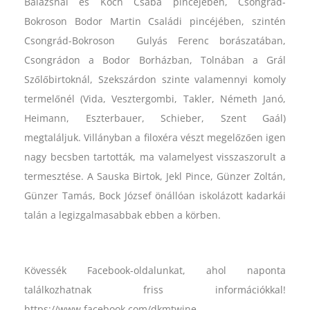
Balázsnál és Koch Csaba pincéjében, Csongrád-
Bokroson Bodor Martin Családi pincéjében, szintén
Csongrád-Bokroson Gulyás Ferenc borászatában,
Csongrádon a Bodor Borházban, Tolnában a Grál
Szőlőbirtoknál, Szekszárdon szinte valamennyi komoly
termelőnél (Vida, Vesztergombi, Takler, Németh Janó,
Heimann, Eszterbauer, Schieber, Szent Gaál)
megtaláljuk. Villányban a filoxéra vészt megelőzően igen
nagy becsben tartották, ma valamelyest visszaszorult a
termesztése. A Sauska Birtok, Jekl Pince, Günzer Zoltán,
Günzer Tamás, Bock József önállóan iskolázott kadarkái
talán a legizgalmasabbak ebben a körben.
Kövessék Facebook-oldalunkat, ahol naponta
találkozhatnak friss információkkal!
https://www.facebook.com/dkmtwine