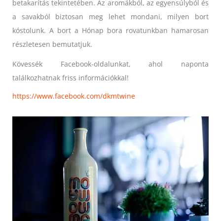
betakarítás tekintetében. Az aromákból, az egyensúlyból és
a savakból biztosan meg lehet mondani, milyen bort
kóstolunk. A bort a Hónap bora rovatunkban hamarosan
részletesen bemutatjuk.
Kövessék Facebook-oldalunkat, ahol naponta
találkozhatnak friss információkkal!
https://www.facebook.com/dkmtwine