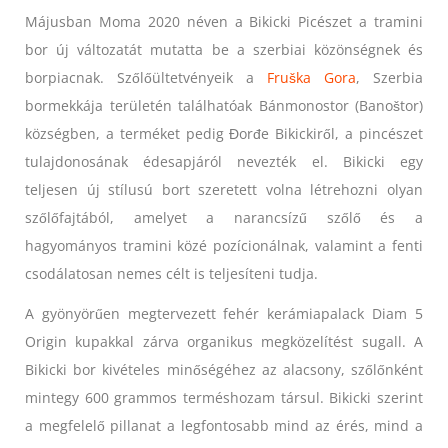
Májusban Moma 2020 néven a Bikicki Picészet a tramini
bor új változatát mutatta be a szerbiai közönségnek és
borpiacnak. Szőlőültetvényeik a
Fruška Gora
, Szerbia
bormekkája területén találhatóak Bánmonostor (Banoštor)
községben, a terméket pedig Đorđe Bikickiről, a pincészet
tulajdonosának édesapjáról nevezték el. Bikicki egy
teljesen új stílusú bort szeretett volna létrehozni olyan
szőlőfajtából, amelyet a narancsízű szőlő és a
hagyományos tramini közé pozícionálnak, valamint a fenti
csodálatosan nemes célt is teljesíteni tudja.
A gyönyörűen megtervezett fehér kerámiapalack Diam 5
Origin kupakkal zárva organikus megközelítést sugall. A
Bikicki bor kivételes minőségéhez az alacsony, szőlőnként
mintegy 600 grammos terméshozam társul. Bikicki szerint
a megfelelő pillanat a legfontosabb mind az érés, mind a