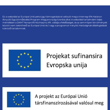
Ez a weboldal az Európai Unió pénzügyi támogatásával valósult meg a Interreg-IPA Határon
Átnyúló Együttműködési Program Magyarország-Szerbia által. A weboldal tartalmáért teljes
mértékben a DKMT Nonprofit Közhasznú Kft. vállalja a felelősséget, és az semmilyen körülmények
között nem tekinthető az Európai Unió és / vagy a programot Irányító Hatóságnak állásfoglalását
tükröző tartalomnak.