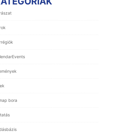
KATEGÓRIÁK
rászat
rok
rrégiók
lendarEvents
emények
rek
nap bora
tatás
dásbázis