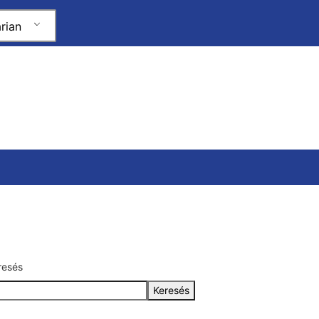
rian
resés
Keresés