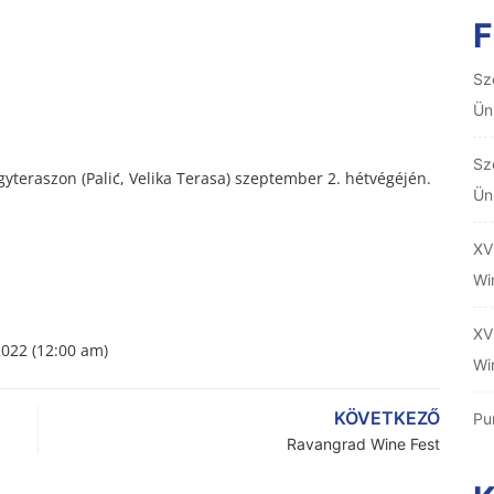
F
Sz
Ün
Sz
gyteraszon (Palić, Velika Terasa) szeptember 2. hétvégéjén.
Ün
XV
Wi
XV
022 (12:00 am)
Wi
KÖVETKEZŐ
Pu
Ravangrad Wine Fest