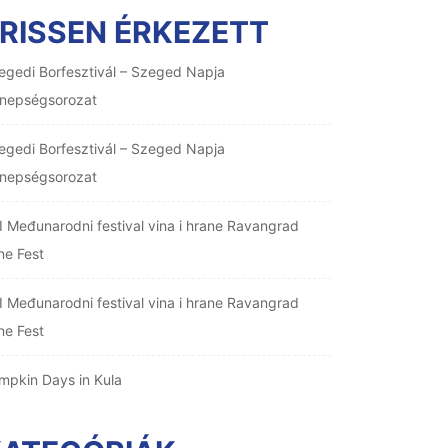
RISSEN ÉRKEZETT
egedi Borfesztivál – Szeged Napja
nepségsorozat
egedi Borfesztivál – Szeged Napja
nepségsorozat
I Međunarodni festival vina i hrane Ravangrad
ne Fest
I Međunarodni festival vina i hrane Ravangrad
ne Fest
mpkin Days in Kula