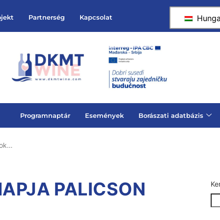
Hunga
ojekt
Partnerség
Kapcsolat
Programnaptár
Események
Borászati adatbázis
rok…
NAPJA PALICSON
Ke