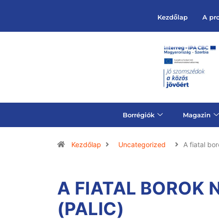
Kezdőlap
A pr
Borrégiók
Magazin
Kezdőlap
Uncategorized
A fiatal bo
A FIATAL BOROK 
(PALIC)