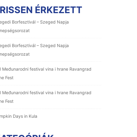
RISSEN ÉRKEZETT
egedi Borfesztivál – Szeged Napja
nepségsorozat
egedi Borfesztivál – Szeged Napja
nepségsorozat
I Međunarodni festival vina i hrane Ravangrad
ne Fest
I Međunarodni festival vina i hrane Ravangrad
ne Fest
mpkin Days in Kula