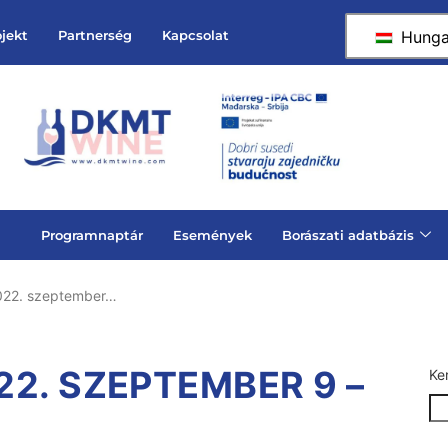
Hunga
ojekt
Partnerség
Kapcsolat
Programnaptár
Események
Borászati adatbázis
2022. szeptember…
2. SZEPTEMBER 9 –
Ke