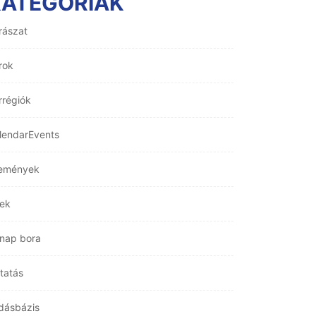
KATEGÓRIÁK
rászat
rok
rrégiók
lendarEvents
emények
rek
nap bora
tatás
dásbázis