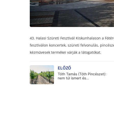
43. Halasi Szüreti Fesztivál Kiskunhalason a Főt
fesztiválon koncertek, szüreti felvonulás, pincés
kézművesek termékei várják a látogatókat.
ELŐZŐ
Tóth Tamás (Tóth Pincészet):
nem túl ismert és…