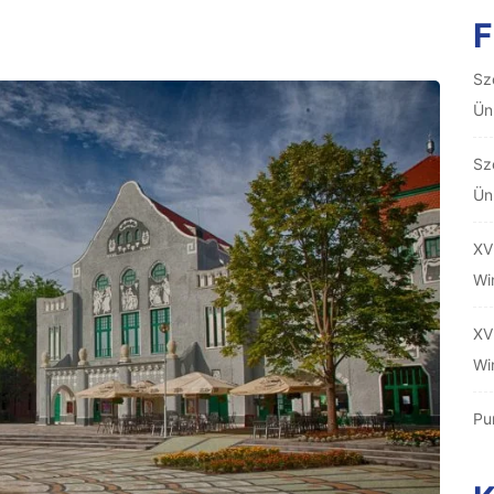
F
Sz
Ün
Sz
Ün
XV
Wi
XV
Wi
Pu