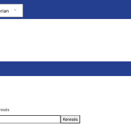
rian
resés
Keresés