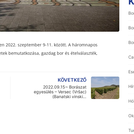
Bo
Bo
Bo
éren 2022. szeptember 9-11. között. A háromnapos
zetek bemutatkozása, gazdag bor és ételválaszték,
Ca
Es
KÖVETKEZŐ
Hí
2022.09.15~ Borászat
egyesülés – Versec (Vršac)
(Banatski vinski…
Hó
Ok
Tu