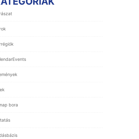
KATEGÓRIÁK
rászat
rok
rrégiók
lendarEvents
emények
rek
nap bora
tatás
dásbázis