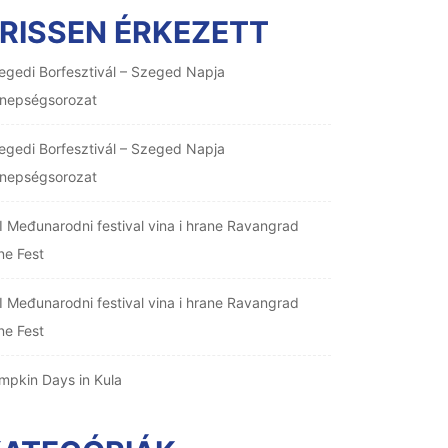
RISSEN ÉRKEZETT
egedi Borfesztivál – Szeged Napja
nepségsorozat
egedi Borfesztivál – Szeged Napja
nepségsorozat
I Međunarodni festival vina i hrane Ravangrad
ne Fest
I Međunarodni festival vina i hrane Ravangrad
ne Fest
mpkin Days in Kula