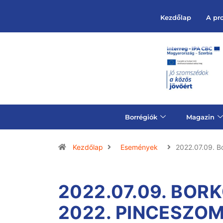
Kezdőlap
A pr
Borrégiók
Magazin
Kezdőlap
Események
2022.07.09. B
2022.07.09. BO
2022. PINCESZO