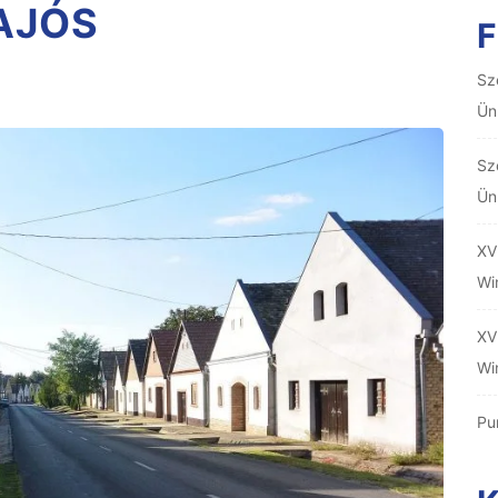
AJÓS
F
Sz
Ün
Sz
Ün
XV
Wi
XV
Wi
Pu