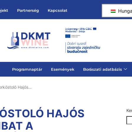
Hunga
ojekt
Partnerség
Kapcsolat
Programnaptár
Események
Borászati adatbázis
orkóstoló Hajós…
RKÓSTOLÓ HAJÓS
Ke
MBAT A