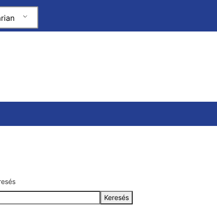
rian
resés
Keresés