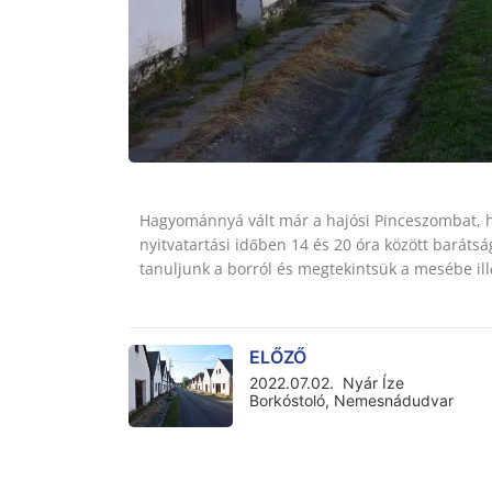
Hagyománnyá vált már a hajósi Pinceszombat, 
nyitvatartási időben 14 és 20 óra között baráts
tanuljunk a borról és megtekintsük a mesébe illő
ELŐZŐ
2022.07.02. Nyár Íze
Borkóstoló, Nemesnádudvar