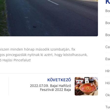
Bo
Bo
Bo
Ca
hiszen minden hónap második szombatján, fix
ágos pincegazdák nyitnak ki azért, hogy kóstolhassunk,
Es
 Hajósi Pincefalut!
Hí
KÖVETKEZŐ
Hó
2022.07.09. Bajai Halfőző
Fesztivál 2022 Baja
Ok
Tu