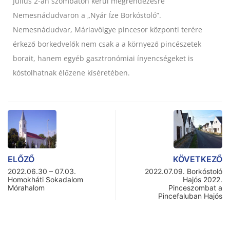
Július 2-án szombaton kerül megrendezésre
Nemesnádudvaron a „Nyár Íze Borkóstoló”.
Nemesnádudvar, Máriavölgye pincesor központi terére
érkező borkedvelők nem csak a a környező pincészetek
borait, hanem egyéb gasztronómiai ínyencségeket is
kóstolhatnak élőzene kíséretében.
ELŐZŐ
KÖVETKEZŐ
2022.06.30 – 07.03.
2022.07.09. Borkóstoló
Homokháti Sokadalom
Hajós 2022.
Mórahalom
Pinceszombat a
Pincefaluban Hajós