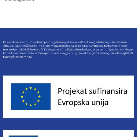
Ez a weboldal az Európai Unió pénzügyi támogatásával valósult meg a Interreg-IPA Határon
Átnyúló Együttműködési Program Magyarország-Szerbia által. A weboldal tartalmáért teljes
mértékben a DKMT Nonprofit Közhasznú Kft. vállalja a felelősséget, és az semmilyen körülmények
között nem tekinthető az Európai Unió és / vagy a programot Irányító Hatóságnak állásfoglalását
tükröző tartalomnak.