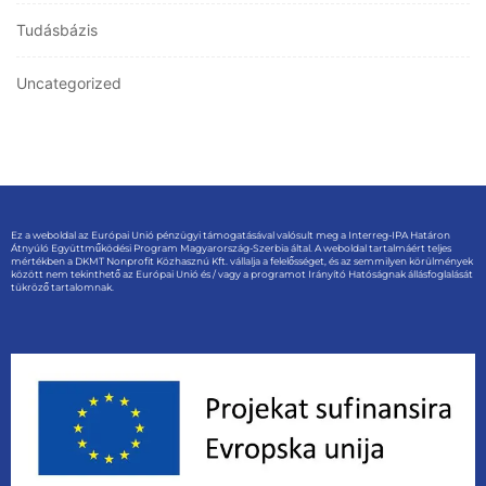
Tudásbázis
Uncategorized
Ez a weboldal az Európai Unió pénzügyi támogatásával valósult meg a Interreg-IPA Határon
Átnyúló Együttműködési Program Magyarország-Szerbia által. A weboldal tartalmáért teljes
mértékben a DKMT Nonprofit Közhasznú Kft. vállalja a felelősséget, és az semmilyen körülmények
között nem tekinthető az Európai Unió és / vagy a programot Irányító Hatóságnak állásfoglalását
tükröző tartalomnak.