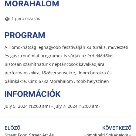
MÓRAHALOM
1 perc olvasás
PROGRAM
A Homokhátság legnagyobb fesztiválján kulturális, művészeti
és gasztronómiai programok is várják az érdeklődőket.
Biztosan számíthatunk néptáncosok kavalkádjára,
performanszokra, főzőversenyekre, finom borokra és
pálinkákra. Cím: 6782 Mórahalom , több helyszínen
INFORMÁCIÓK
July 5, 2024 (12:00 am) – July 7, 2024 (12:00 am)
ELŐZŐ
KÖVETKEZŐ
Street Food Street Art és
Homokháti Sokadalom –