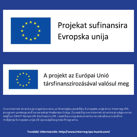
Ova internet stranica je organizovana uz finansijsku podršku Evropske unije kroz Interreg-IPA
program prekogranične saradnje Mađarska-Srbija. Za sadržaj ove internet stranice je odgovoran
iskljčivo DKMT Nonprofit Közhasznú Kft. i sadržaj ovog dokumenta ne odražava zvanično
mišljenje Evropske unije i/ili Upravljačkog tela Programa.
További információk: http://www.interreg-ipa-husrb.com/