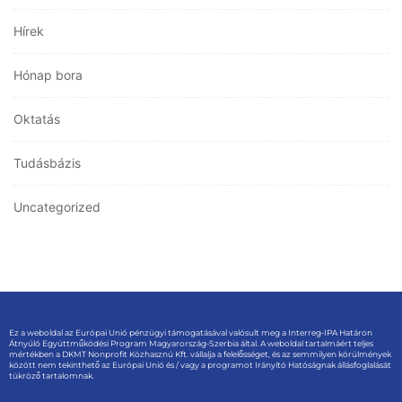
Hírek
Hónap bora
Oktatás
Tudásbázis
Uncategorized
Ez a weboldal az Európai Unió pénzügyi támogatásával valósult meg a Interreg-IPA Határon
Átnyúló Együttműködési Program Magyarország-Szerbia által. A weboldal tartalmáért teljes
mértékben a DKMT Nonprofit Közhasznú Kft. vállalja a felelősséget, és az semmilyen körülmények
között nem tekinthető az Európai Unió és / vagy a programot Irányító Hatóságnak állásfoglalását
tükröző tartalomnak.