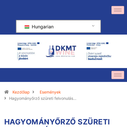
Hungarian
Kezdőlap
Események
Hagyományőrző szüreti felvonulás…
HAGYOMÁNYŐRZŐ SZÜRETI