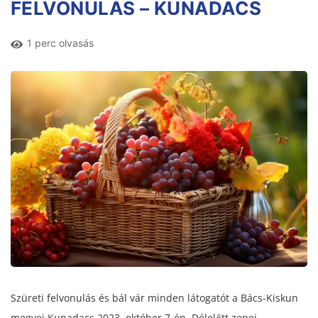
FELVONULÁS – KUNADACS
1 perc olvasás
Szüreti felvonulás és bál vár minden látogatót a Bács-Kiskun
megyei Kunadacs 2023. október 7-én. Délelőtt zenei