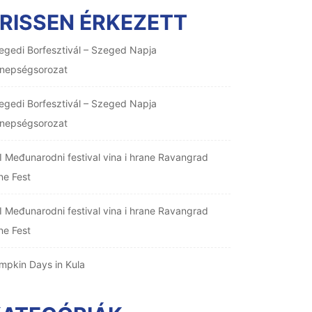
RISSEN ÉRKEZETT
egedi Borfesztivál – Szeged Napja
nepségsorozat
egedi Borfesztivál – Szeged Napja
nepségsorozat
I Međunarodni festival vina i hrane Ravangrad
ne Fest
I Međunarodni festival vina i hrane Ravangrad
ne Fest
mpkin Days in Kula