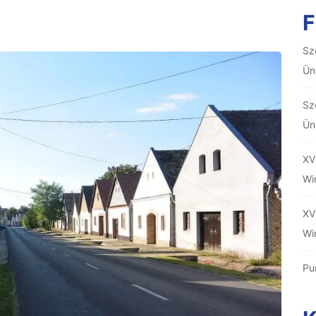
F
Sz
Ün
Sz
Ün
XV
Wi
XV
Wi
Pu