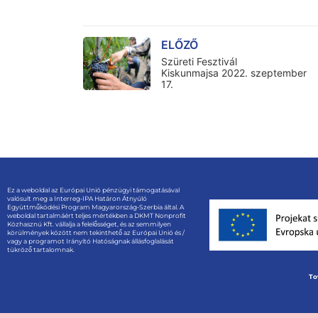
ELŐZŐ
Szüreti Fesztivál
Kiskunmajsa 2022. szeptember
17.
Ez a weboldal az Európai Unió pénzügyi támogatásával
valósult meg a Interreg-IPA Határon Átnyúló
Együttműködési Program Magyarország-Szerbia által. A
weboldal tartalmáért teljes mértékben a DKMT Nonprofit
Közhasznú Kft. vállalja a felelősséget, és az semmilyen
körülmények között nem tekinthető az Európai Unió és /
vagy a programot Irányító Hatóságnak állásfoglalását
tükröző tartalomnak.
To