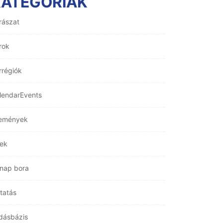
KATEGÓRIÁK
rászat
rok
rrégiók
lendarEvents
emények
rek
nap bora
tatás
dásbázis