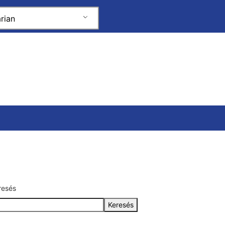
rian
resés
Keresés