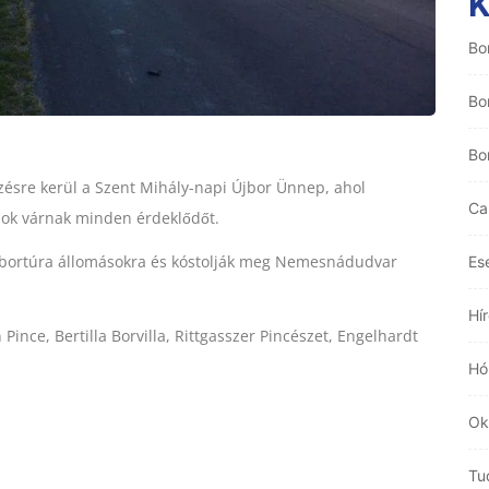
Bo
Bo
Bo
sre kerül a Szent Mihály-napi Újbor Ünnep, ahol
Ca
mok várnak minden érdeklődőt.
a bortúra állomásokra és kóstolják meg Nemesnádudvar
Es
Hí
ince, Bertilla Borvilla, Rittgasszer Pincészet, Engelhardt
Hó
Ok
Tu