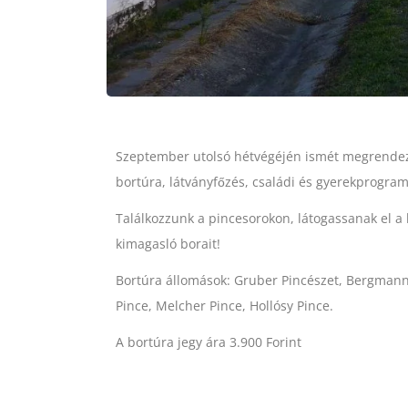
Szeptember utolsó hétvégéjén ismét megrendezé
bortúra, látványfőzés, családi és gyerekprogra
Találkozzunk a pincesorokon, látogassanak el 
kimagasló borait!
Bortúra állomások: Gruber Pincészet, Bergmann P
Pince, Melcher Pince, Hollósy Pince.
A bortúra jegy ára 3.900 Forint