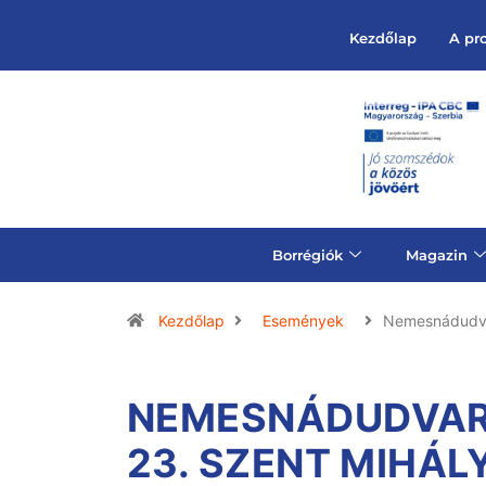
Kezdőlap
A pr
Borrégiók
Magazin
Kezdőlap
Események
Nemesnádudva
NEMESNÁDUDVAR 
23. SZENT MIHÁL