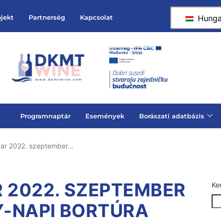
Hunga
ojekt
Partnerség
Kapcsolat
Programnaptár
Események
Borászati adatbázis
r 2022. szeptember…
2022. SZEPTEMBER
Ke
Y-NAPI BORTÚRA