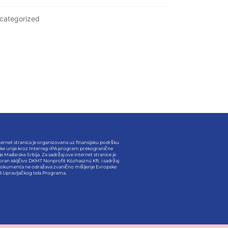
categorized
ernet stranica je organizovana uz finansijsku podršku
ke unije kroz Interreg-IPA program prekogranične
e Mađarska-Srbija. Za sadržaj ove internet stranice je
ran iskljčivo DKMT Nonprofit Közhasznú Kft. i sadržaj
okumenta ne odražava zvanično mišljenje Evropske
/ili Upravljačkog tela Programa.