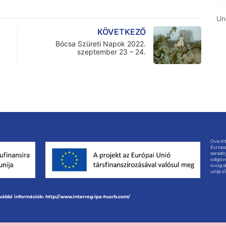
Un
KÖVETKEZŐ
Bócsa Szüreti Napok 2022.
szeptember 23 – 24.
Ova int
Evrops
saradnj
odgovo
ovog d
unije i
vábbi információk: http://www.interreg-ipa-husrb.com/