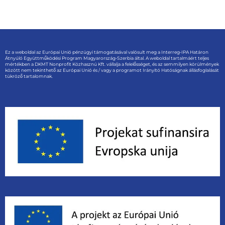
Ez a weboldal az Európai Unió pénzügyi támogatásával valósult meg a Interreg-IPA Határon
Átnyúló Együttműködési Program Magyarország-Szerbia által. A weboldal tartalmáért teljes
mértékben a DKMT Nonprofit Közhasznú Kft. vállalja a felelősséget, és az semmilyen körülmények
között nem tekinthető az Európai Unió és / vagy a programot Irányító Hatóságnak állásfoglalását
tükröző tartalomnak.