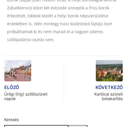
Zabatkiensis)
közel két évtizede ünneplik a friss borok
érkezését, többek között a helyi borok népszerűsítése
érdekében is. Idén mintegy húsz különböző fajtájú bort
próbálhatnak ki és nem marad el a nagyon sikeres
szőlőpalánta osztás
sem.
ELŐZŐ
KÖVETKEZŐ
Ürögi (Irig) szőlőszüreti
Karlócai szüreti
napok
betakarítás
Keresés