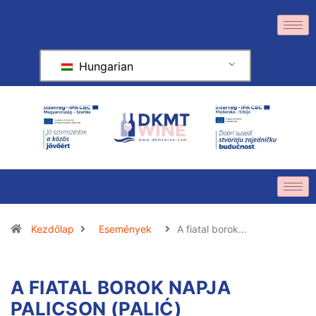
Hungarian
Kezdőlap
Események
A fiatal borok…
A FIATAL BOROK NAPJA
PALICSON (PALIĆ)