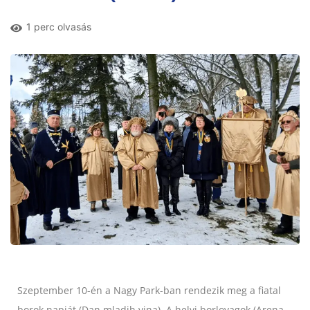
1 perc olvasás
Szeptember 10-én a
Nagy Park-ban
rendezik meg a fiatal
borok napját (Dan mladih vina). A helyi borlovagok (
Arena