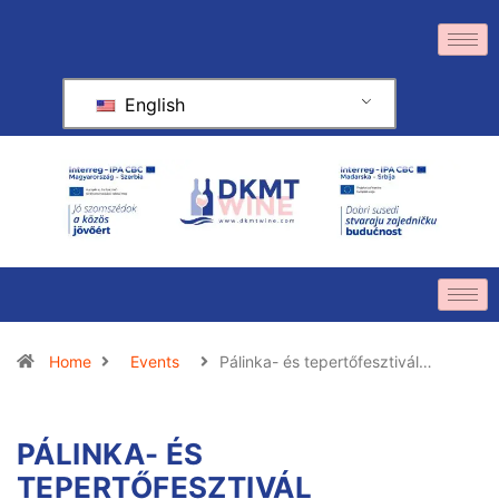
English
Home
Events
Pálinka- és tepertőfesztivál…
PÁLINKA- ÉS
TEPERTŐFESZTIVÁL