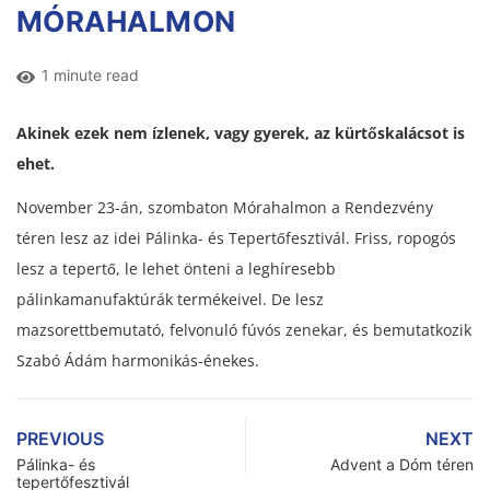
MÓRAHALMON
1 minute read
Akinek ezek nem ízlenek, vagy gyerek, az kürtőskalácsot is
ehet.
November 23-án, szombaton Mórahalmon a Rendezvény
téren lesz az idei Pálinka- és Tepertőfesztivál. Friss, ropogós
lesz a tepertő, le lehet önteni a leghíresebb
pálinkamanufaktúrák termékeivel. De lesz
mazsorettbemutató, felvonuló fúvós zenekar, és bemutatkozik
Szabó Ádám harmonikás-énekes.
PREVIOUS
NEXT
Pálinka- és
Advent a Dóm téren
tepertőfesztivál