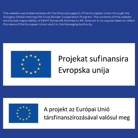
This website was implemented with the financial support of the European Union through the
Hungary-Serbia Interreg-IPA Cross-Border Cooperation Program. The contents of this website
are the sole responsibility of DKMT Nonprofit Közhasznú Kft. And can in no way be taken to reflect
the views of the European Union and / or the Managing Authority.