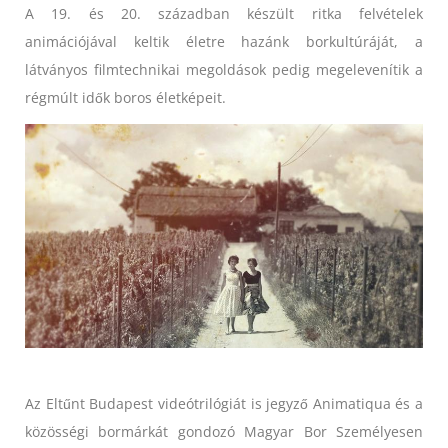
A 19. és 20. században készült ritka felvételek
animációjával keltik életre hazánk borkultúráját, a
látványos filmtechnikai megoldások pedig megelevenítik a
régmúlt idők boros életképeit.
Az Eltűnt Budapest videótrilógiát is jegyző Animatiqua és a
közösségi bormárkát gondozó Magyar Bor Személyesen