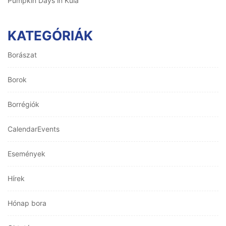
Pumpkin Days in Kula
KATEGÓRIÁK
Borászat
Borok
Borrégiók
CalendarEvents
Események
Hírek
Hónap bora