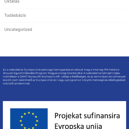
Oktatás
Tudásbázis
Uncategorized
Ez a weboldal az Európai Unió pénzügyi támogatásával valósult meg a Interreg-IPA Határon
Átnyúló Együttműködési Program Magyarország-Szerbia által. A weboldal tartalmáért teljes
mértékben a DKMT Nonprofit Közhasznú Kft. vállalja a felelősséget, és az semmilyen körülmények
között nem tekinthető az Európai Unió és / vagy a programot Irányító Hatóságnak állásfoglalását
tükröző tartalomnak.