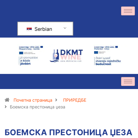
Serbian
Почетна страница
ПРИРЕДБЕ
Боемска престоница џеза
БОЕМСКА ПРЕСТОНИЦА ЏЕЗА