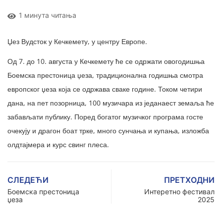
1 минута читања
Џез Вудсток у Кечкемету, у центру Европе.
Од 7. до 10. августа у Кечкемету ће се одржати овогодишња
Боемска престоница џеза, традиционална годишња смотра
европског џеза која се одржава сваке године. Током четири
дана, на пет позорница, 100 музичара из једанаест земаља ће
забављати публику. Поред богатог музичког програма госте
очекују и драгон боат трке, много сунчања и купања, изложба
олдтајмера и курс свинг плеса.
СЛЕДЕЋИ
ПРЕТХОДНИ
Боемска престоница
Интеретно фестивал
џеза
2025