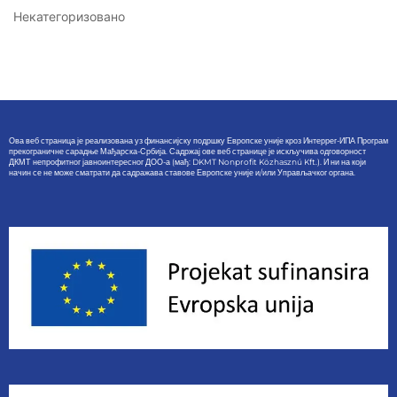
Некатегоризовано
Ова веб страница је реализована уз финансијску подршку Европске уније кроз Интеррег-ИПА Програм
прекограничне сарадње Мађарска-Србија. Садржај ове веб странице је искључива одговорност
ДКМТ непрофитног јавноинтересног ДОО-а (мађ: DKMT Nonprofit Közhasznú Kft.). И ни на који
начин се не може сматрати да садражава ставове Европске уније и/или Управљачког органа.