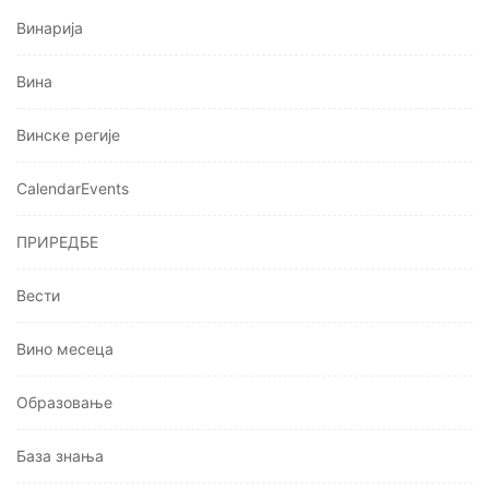
Винарија
Вина
Винске регије
CalendarEvents
ПРИРЕДБЕ
Вести
Вино месеца
Oбразовање
База знања