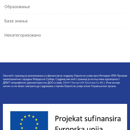
Oбразовање
База знања
Некатегоризовано
Ова веб страница је реализована уз финансијску подршку Европске уније кроз Интеррег-ИПА Програм
прекограничне сарадње Мађарска-Србија. Садржај ове веб странице је искључива одговорност
ДКМТ непрофитног јавноинтересног ДОО-а (мађ: DKMT Nonprofit Közhasznú Kft.). И ни на који
начин се не може сматрати да садражава ставове Европске уније и/или Управљачког органа.