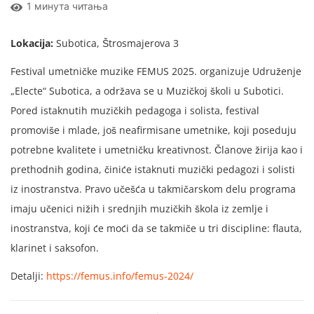
1 минута читања
Lokacija:
Subotica, Štrosmajerova 3
Festival umetničke muzike FEMUS 2025. organizuje Udruženje
„Electe“ Subotica, a održava se u Muzičkoj školi u Subotici.
Pored istaknutih muzičkih pedagoga i solista, festival
promoviše i mlade, još neafirmisane umetnike, koji poseduju
potrebne kvalitete i umetničku kreativnost. Članove žirija kao i
prethodnih godina, činiće istaknuti muzički pedagozi i solisti
iz inostranstva. Pravo učešća u takmičarskom delu programa
imaju učenici nižih i srednjih muzičkih škola iz zemlje i
inostranstva, koji će moći da se takmiče u tri discipline: flauta,
klarinet i saksofon.
Detalji:
https://femus.info/femus-2024/