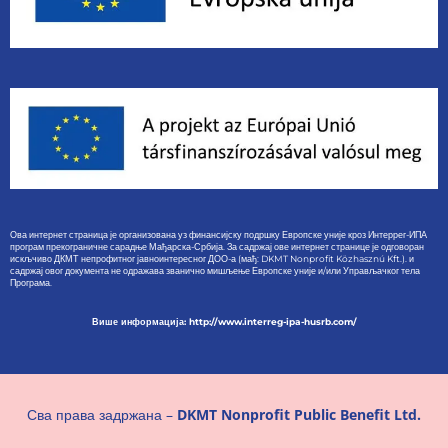
Ова интернет страница је организована уз финансијску подршку Европске уније кроз Интеррег-ИПА
програм прекограничне сарадње Мађарска-Србија. За садржај ове интернет странице је одговоран
искљчиво ДКМТ непрофитног јавноинтересног ДОО-а (мађ: DKMT Nonprofit Közhasznú Kft.). и
садржај овог документа не одражава званично мишљење Европске уније и/или Управљачког тела
Програма.
Више информација: http://www.interreg-ipa-husrb.com/
Сва права задржана –
DKMT Nonprofit Public Benefit Ltd.