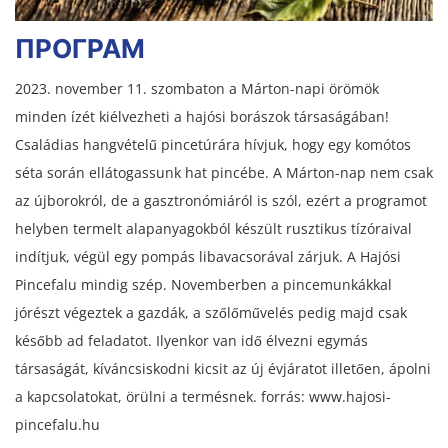
ПРОГРАМ
2023. november 11. szombaton a Márton-napi örömök
minden ízét kiélvezheti a hajósi borászok társaságában!
Családias hangvételű pincetúrára hívjuk, hogy egy komótos
séta során ellátogassunk hat pincébe. A Márton-nap nem csak
az újborokról, de a gasztronómiáról is szól, ezért a programot
helyben termelt alapanyagokból készült rusztikus tízóraival
indítjuk, végül egy pompás libavacsorával zárjuk. A Hajósi
Pincefalu mindig szép. Novemberben a pincemunkákkal
jórészt végeztek a gazdák, a szőlőművelés pedig majd csak
később ad feladatot. Ilyenkor van idő élvezni egymás
társaságát, kíváncsiskodni kicsit az új évjáratot illetően, ápolni
a kapcsolatokat, örülni a termésnek. forrás: www.hajosi-
pincefalu.hu