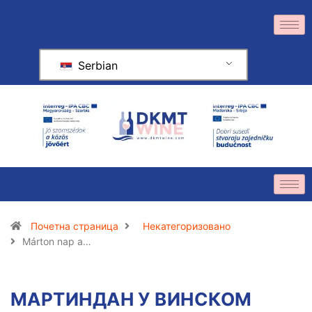
Serbian
Почетна страница
Некатегоризовано
Márton nap a…
МАРТИНДАН У ВИНСКОМ