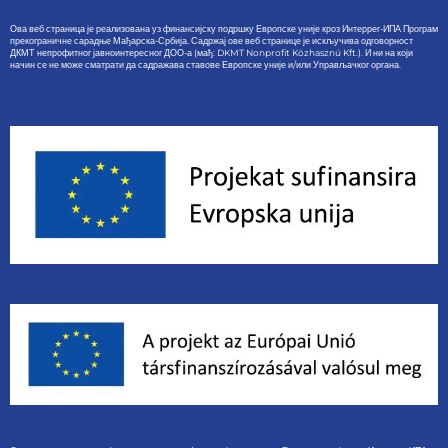
Ова веб страница је реализована уз финансијску подршку Европске уније кроз Интеррег-ИПА Програм
прекограничне сарадње Мађарска-Србија. Садржај ове веб странице је искључива одговорност
ДКМТ непрофитног јавноинтересног ДОО-а (мађ: DKMT Nonprofit Közhasznú Kft.). И ни на који
начин се не може сматрати да садражава ставове Европске уније и/или Управљачког органа.