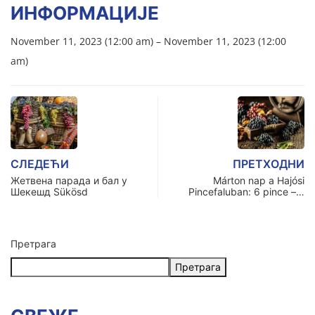
ИНФОРМАЦИЈЕ
November 11, 2023 (12:00 am) – November 11, 2023 (12:00
am)
СЛЕДЕЋИ
ПРЕТХОДНИ
Жетвена парада и бал у
Márton nap a Hajósi
Шeкeшд Sükösd
Pincefaluban: 6 pince –…
Претрага
Претрага