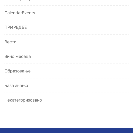
CalendarEvents
ПРИРЕДБЕ
Вести
Вино месеца
Oбразовање
База знања
Некатегоризовано