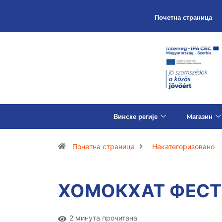
Почетна страница
Винске регије
Mагазин
Почетна страница
Некатегоризовано
ХОМОКХАТ ФЕС
2 минута прочитана