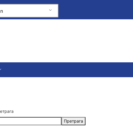
an
етрага
Претрага