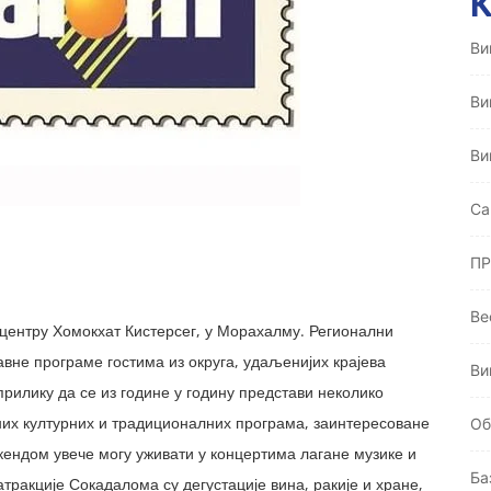
Ви
Ви
Ви
Ca
ПР
Ве
центру Хомокхат Кистерсег, у Морахалму. Регионални
вне програме гостима из округа, удаљенијих крајева
Ви
рилику да се из године у годину представи неколико
них културних и традиционалних програма, заинтересоване
Oб
кендом увече могу уживати у концертима лагане музике и
Ба
тракције Сокадалома су дегустације вина, ракије и хране,