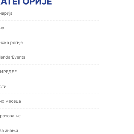
КАТЕГОРИЈЕ
нарија
на
нске регије
lendarEvents
ИРЕДБЕ
сти
но месеца
разовање
за знања