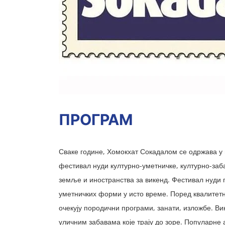
ПРОГРАМ
Сваке године, Хомокхат Сокадалом се одржава у 
фестивал нуди културно-уметничке, културно-заба
земље и иностранства за викенд. Фестивал нуди п
уметничких форми у исто време. Поред квалитет
очекују породични програми, занати, изложбе. Ви
уличним забавама које трају до зоре. Популарне а