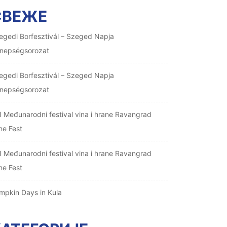
СВЕЖЕ
egedi Borfesztivál – Szeged Napja
nepségsorozat
egedi Borfesztivál – Szeged Napja
nepségsorozat
I Međunarodni festival vina i hrane Ravangrad
ne Fest
I Međunarodni festival vina i hrane Ravangrad
ne Fest
mpkin Days in Kula