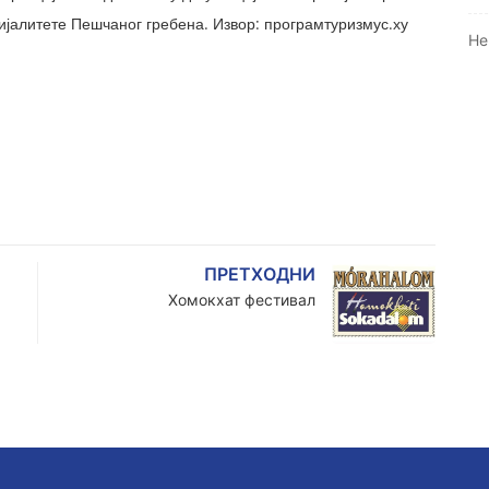
цијалитете Пешчаног гребена. Извор: програмтуризмус.ху
Не
ПРЕТХОДНИ
Хомокхат фестивал