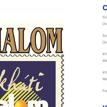
Sz
Ün
Sz
Ün
XV
Wi
XV
Wi
Pu