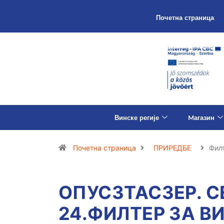
Почетна страница
Винске регије
Mагазин
Почетна страница
ПРИРЕДБЕ
Филт
ОПУСЗТАСЗЕР. 
24.ФИЛТЕР ЗА В