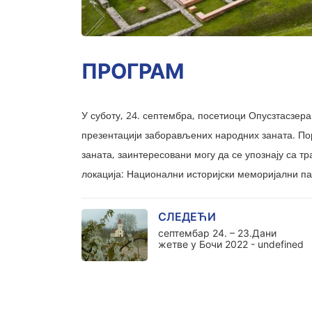
ПРОГРАМ
У суботу, 24. септембра, посетиоци Опусзтасзер
презентацији заборављених народних заната. По
заната, заинтересовани могу да се упознају са т
локација: Национални историјски меморијални п
СЛЕДЕЋИ
септембар 24. – 23.Дани
жетве у Бочи 2022 - undefined