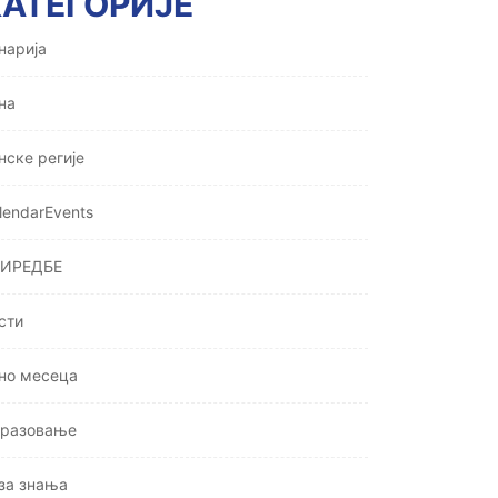
КАТЕГОРИЈЕ
нарија
на
нске регије
lendarEvents
ИРЕДБЕ
сти
но месеца
разовање
за знања