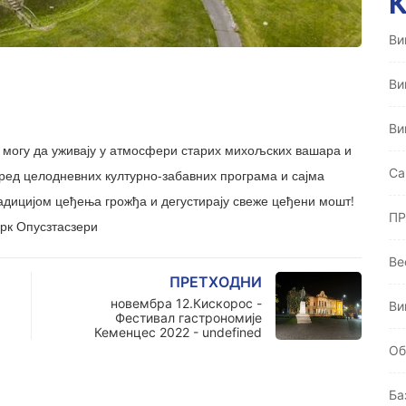
Ви
Ви
Ви
а могу да уживају у атмосфери старих михољских вашара и
Ca
ред целодневних културно-забавних програма и сајма
радицијом цеђења грожђа и дегустирају свеже цеђени мошт!
ПР
арк Опусзтасзери
Ве
ПРЕТХОДНИ
новембра 12.Кискорос -
Ви
Фестивал гастрономије
Кеменцес 2022 - undefined
Oб
Ба