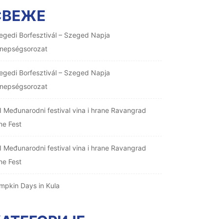
СВЕЖЕ
egedi Borfesztivál – Szeged Napja
nepségsorozat
egedi Borfesztivál – Szeged Napja
nepségsorozat
I Međunarodni festival vina i hrane Ravangrad
ne Fest
I Međunarodni festival vina i hrane Ravangrad
ne Fest
mpkin Days in Kula