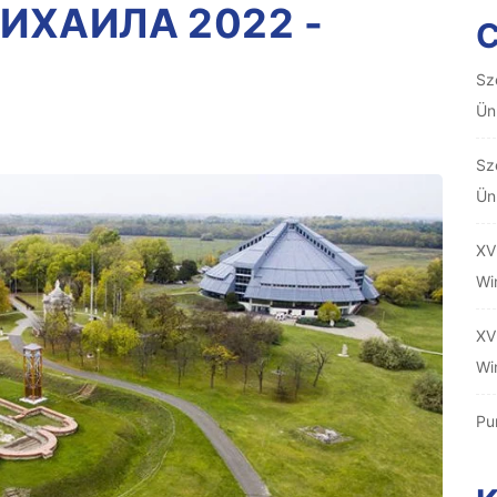
ИХАИЛА 2022 -
Sz
Ün
Sz
Ün
XV
Wi
XV
Wi
Pu