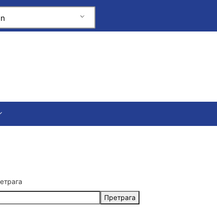
an
етрага
Претрага