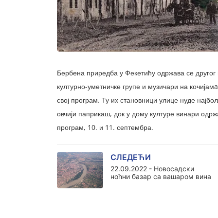
Бербена приредба у Фекетићу одржава се другог 
културно-уметничке групе и музичари на кочијамa
свој програм. Ту их становници улице нуде најб
овчији паприкаш, док у дому културе винари одржа
програм, 10. и 11. септембра.
СЛЕДЕЋИ
22.09.2022 - Новосадски
ноћни базар са вашаром вина