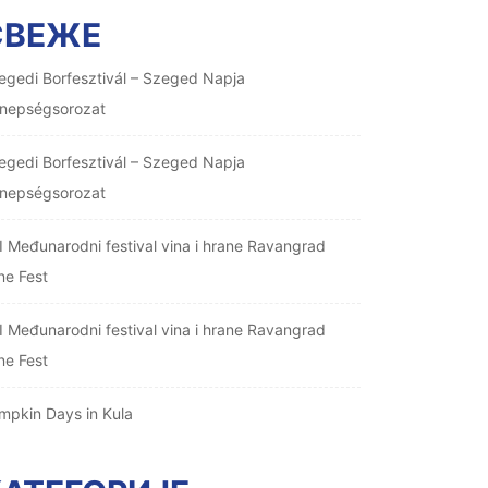
СВЕЖЕ
egedi Borfesztivál – Szeged Napja
nepségsorozat
egedi Borfesztivál – Szeged Napja
nepségsorozat
I Međunarodni festival vina i hrane Ravangrad
ne Fest
I Međunarodni festival vina i hrane Ravangrad
ne Fest
mpkin Days in Kula