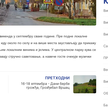
Ви
Ви
Ви
викенда у септембру сваке године. Пре подне локалне
 иду около по селу и на више места заустављају да прикажу
Ca
ољим локалним винима и јелима. У централном парку кува се
вају стручно саветовање, а навече госте очекује музички
ПР
Ве
ПРЕТХОДНИ
Ви
16-18 ептембра - Дани бербе
грожђа, Грозђебал Вршaц
Oб
Ба