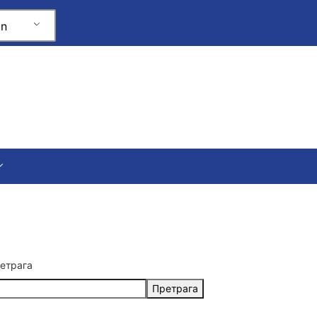
an
етрага
Претрага