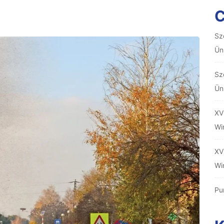
Sz
Ün
Sz
Ün
XV
Wi
XV
Wi
Pu