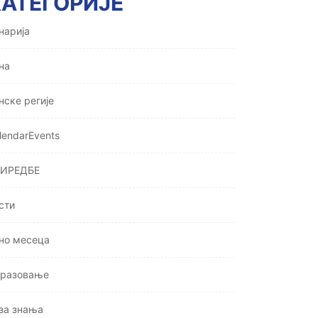
КАТЕГОРИЈЕ
нарија
на
нске регије
lendarEvents
ИРЕДБЕ
сти
но месеца
разовање
за знања