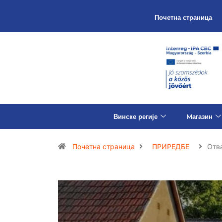
Почетна страница
Винске регије
Mагазин
Почетна страница
ПРИРЕДБЕ
Отв