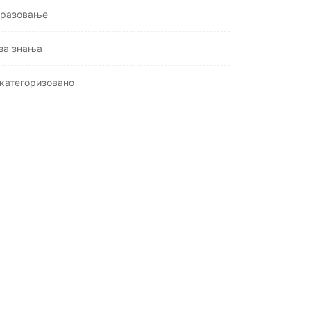
разовање
за знања
категоризовано