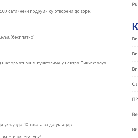
Pu
22.00 сати (неки подруми су отворени до зоре)
едеља (бесплатно)
Ви
Ви
од информативним пунктовима у центра Пинчефалуа.
Ви
Ca
ПР
Ве
и укључује 40 тикета за дегустацију.
Ви
очнете винску туру!