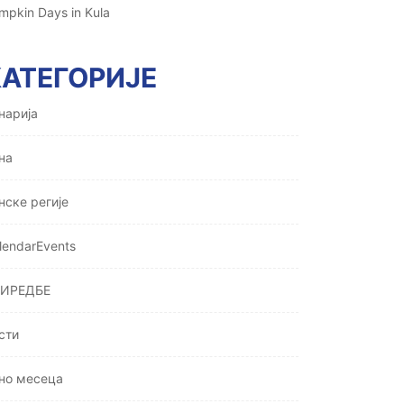
mpkin Days in Kula
КАТЕГОРИЈЕ
нарија
на
нске регије
lendarEvents
ИРЕДБЕ
сти
но месеца