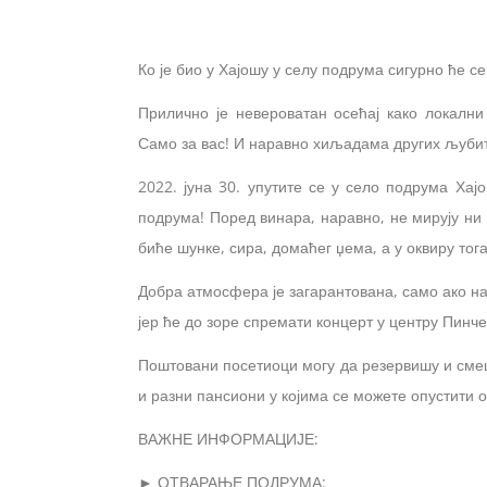
Ко је био у Хајошу у селу подрума сигурно ће се 
Прилично је невероватан осећај како локални
Само за вас! И наравно хиљадама других љуб
2022. јуна 30. упутите се у село подрума Хај
подрума! Поред винара, наравно, не мирују ни 
биће шунке, сира, домаћег џема, а у оквиру тога
Добра атмосфера је загарантована, само ако на 
јер ће до зоре спремати концерт у центру Пин
Поштовани посетиоци могу да резервишу и смешт
и разни пансиони у којима се можете опустити о
ВАЖНЕ ИНФОРМАЦИЈЕ:
► ОТВАРАЊЕ ПОДРУМА: