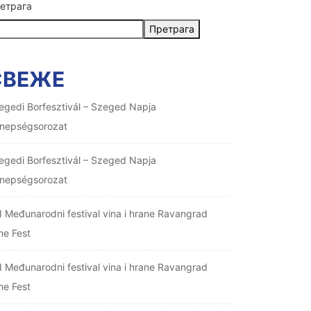
етрага
Претрага
СВЕЖЕ
egedi Borfesztivál – Szeged Napja
nepségsorozat
egedi Borfesztivál – Szeged Napja
nepségsorozat
I Međunarodni festival vina i hrane Ravangrad
ne Fest
I Međunarodni festival vina i hrane Ravangrad
ne Fest