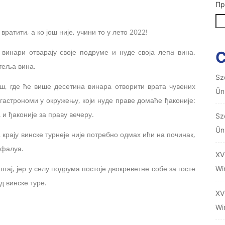
Пр
вратити, а ко још није, учини то у лето 2022!
 винари отварају своје подруме и нуде своја лепa вина.
итеља вина.
Sz
ош, где ће више десетина винара отворити врата чувених
Ün
гастрономи у окружењу, који нуде праве домаће ђаконије:
 и ђаконије за праву вечеру.
Sz
Ün
крају винске турнеје није потребно одмах ићи на починак,
чефалуа.
XV
ај, јер у селу подрума постоје двокреветне собе за госте
Wi
д винске туре.
XV
Wi