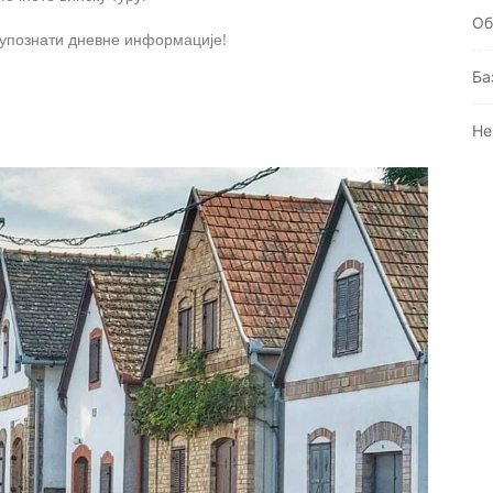
Oб
 упознати дневне информације!
Ба
Не