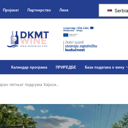
Serbi
Пројекат
Партнерство
Линк
Календар програма
ПРИРЕДБЕ
База података о вину
арач летњег подрума Хајоси…