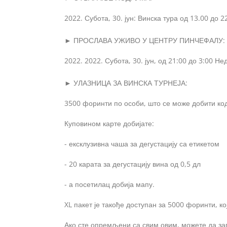
Субота, 30. јун: Винска тура од 13.00 до 
► ПРОСЛАВА УЖИВО У ЦЕНТРУ ПИНЧЕФАЛУ:
2022. Субота, 30. јун, од 21:00 до 3:00 Н
► УЛАЗНИЦА ЗА ВИНСКА ТУРНЕЈА:
3500 форинти по особи, што се може добити к
Куповином карте добијате:
- ексклузивна чаша за дегустацију са етикетом
- 20 карата за дегустацију вина од 0,5 дл
- а посетилац добија мапу.
XL пакет је такође доступан за 5000 форинти, кој
Ако сте опремљени са свим овим, можете да зап