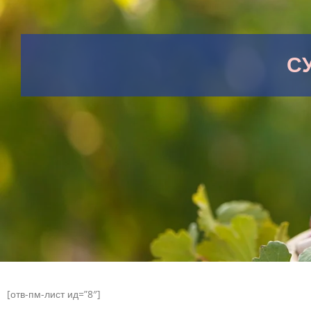
С
[отв-пм-лист ид=”8″]