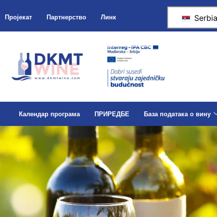
Serbi
Пројекат
Партнерство
Линк
Календар програма
ПРИРЕДБЕ
База података о вину