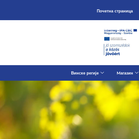
Почетна страница
Винске регије
Mагазин