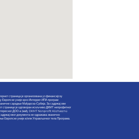
ернет страница је организована уз финансијску
у Европске уније кроз Интеррег-ИПА програм
раничне сарадње Мађарска-Србија. За садржај ове
ет странице је одговоран искљчиво ДКМТ непрофитног
нтересног ДОО-а (мађ: DKMT Nonprofit Közhasznú
и садржај овог документа не одражава званично
е Европске уније и/или Управљачког тела Програма.