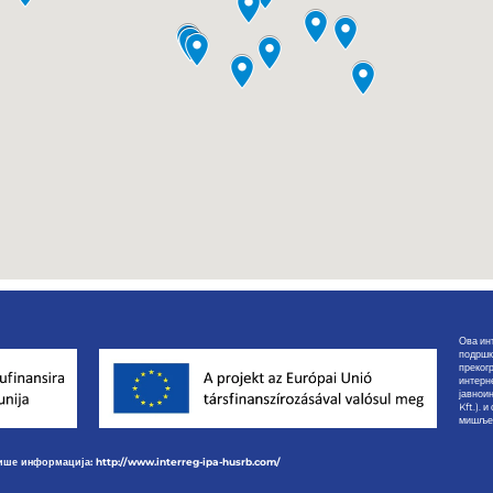
Ова инт
подршк
преког
интерн
јавнои
Kft.). 
мишљењ
ше информација: http://www.interreg-ipa-husrb.com/