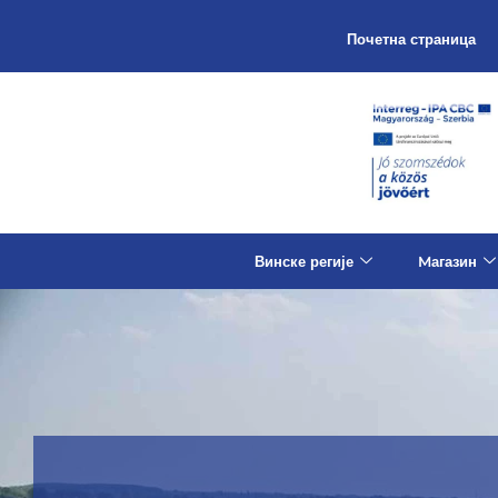
Почетна страница
Винске регије
Mагазин