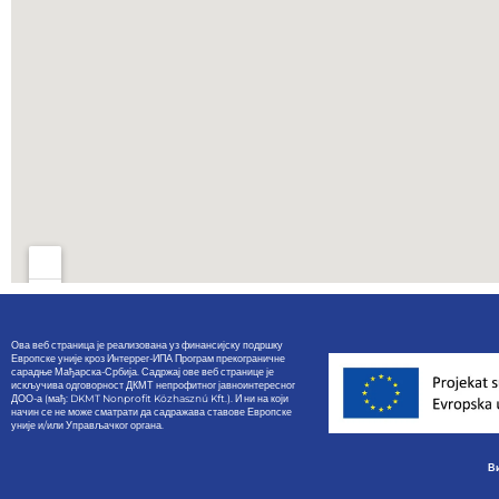
Ова веб страница је реализована уз финансијску подршку
Европске уније кроз Интеррег-ИПА Програм прекограничне
сарадње Мађарска-Србија. Садржај ове веб странице је
искључива одговорност ДКМТ непрофитног јавноинтересног
ДОО-а (мађ: DKMT Nonprofit Közhasznú Kft.). И ни на који
начин се не може сматрати да садражава ставове Европске
уније и/или Управљачког органа.
Ви